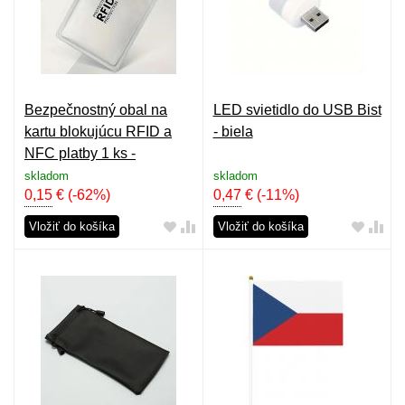
Bezpečnostný obal na
LED svietidlo do USB Bist
kartu blokujúcu RFID a
- biela
NFC platby 1 ks -
strieborný
skladom
skladom
0,15
€
(-62%)
0,47
€
(-11%)
Vložiť do košíka
Vložiť do košíka