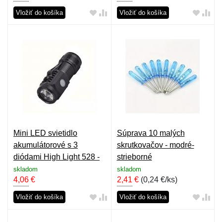
Vložiť do košíka
Vložiť do košíka
Mini LED svietidlo
Súprava 10 malých
akumulátorové s 3
skrutkovačov - modré-
diódami High Light 528 -
strieborné
čierne
skladom
skladom
4,06
€
2,41
€
(
0,24 €/ks
)
Vložiť do košíka
Vložiť do košíka