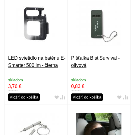
LED svietidlo na batériu E-
Píšťalka Bist Survival -
Smarter 500 lm - čierna
olivová
skladom
skladom
3,76
€
0,83
€
Vložiť do košíka
Vložiť do košíka