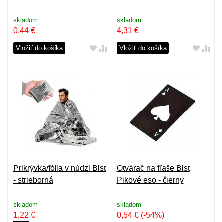
skladom
skladom
0,44
€
4,31
€
Vložiť do košíka
Vložiť do košíka
Prikrývka/fólia v núdzi Bist
Otvárač na fľaše Bist
- strieborná
Pikové eso - čierny
skladom
skladom
1,22
€
0,54
€
(-54%)