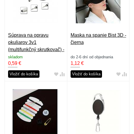
Súprava na opravu
Maska na spanie Bist 3D -
okuliarov 3v1
čierna
(multifunkčný skrutkovač) -
strieborná
skladom
do 2-6 dní od objednania
0,59
€
1,12
€
Vložiť do košíka
Vložiť do košíka