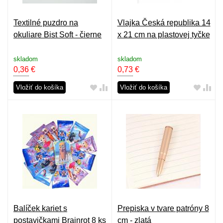
Textilné puzdro na
Vlajka Česká republika 14
okuliare Bist Soft - čierne
x 21 cm na plastovej tyčke
skladom
skladom
0,36
€
0,73
€
Vložiť do košíka
Vložiť do košíka
Balíček kariet s
Prepiska v tvare patróny 8
postavičkami Brainrot 8 ks
cm - zlatá