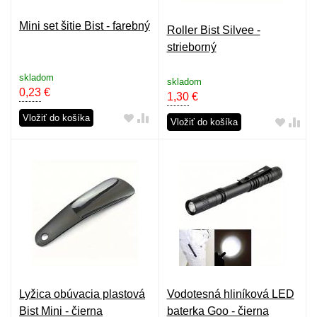
Mini set šitie Bist - farebný
Roller Bist Silvee -
strieborný
skladom
skladom
0,23
€
1,30
€
Vložiť do košíka
Vložiť do košíka
Lyžica obúvacia plastová
Vodotesná hliníková LED
Bist Mini - čierna
baterka Goo - čierna