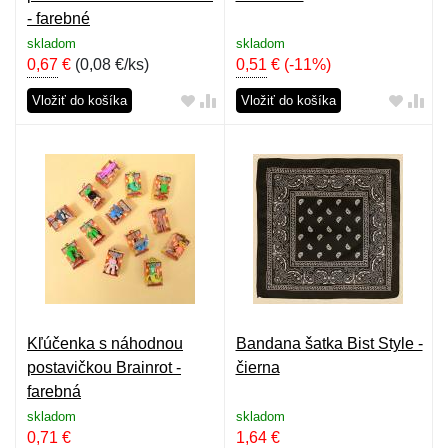
- farebné
skladom
skladom
0,67
€
(
0,08 €/ks
)
0,51
€
(-11%)
Vložiť do košíka
Vložiť do košíka
Kľúčenka s náhodnou
Bandana šatka Bist Style -
postavičkou Brainrot -
čierna
farebná
skladom
skladom
0,71
€
1,64
€