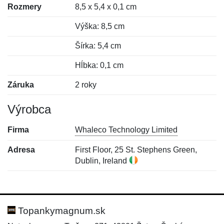
Rozmery
8,5 x 5,4 x 0,1 cm
Výška: 8,5 cm
Šírka: 5,4 cm
Hĺbka: 0,1 cm
Záruka
2 roky
Výrobca
Firma
Whaleco Technology Limited
Adresa
First Floor, 25 St. Stephens Green,
Dublin, Ireland
Nová recenzia
Nová otázka
Hodnotenie:
Meno:
*
*
Topankymagnum.sk