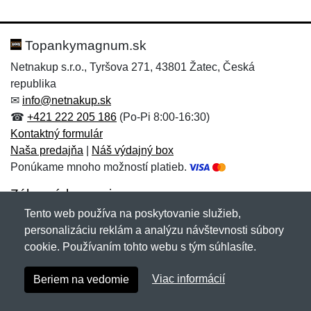
Topankymagnum.sk
Netnakup s.r.o., Tyršova 271, 43801 Žatec, Česká
republika
✉
info@netnakup.sk
☎
+421 222 205 186
(Po-Pi 8:00-16:30)
Kontaktný formulár
Naša predajňa
|
Náš výdajný box
Ponúkame mnoho možností platieb.
Zákaznícky servis
Tento web používa na poskytovanie služieb,
Novinky emailom
personalizáciu reklám a analýzu návštevnosti súbory
cookie. Používaním tohto webu s tým súhlasíte.
Copyright © 2007-2026 (19 rokov s vami)
Netnakup.sk
&
Viac informácií
Beriem na vedomie
NetIQ
. Všetky práva vyhradené.