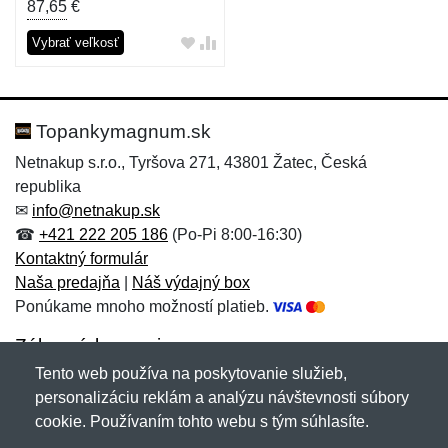
87,65
€
Vybrať veľkosť
Topankymagnum.sk
Netnakup s.r.o., Tyršova 271, 43801 Žatec, Česká
republika
✉
info@netnakup.sk
☎
+421 222 205 186
(Po-Pi 8:00-16:30)
Kontaktný formulár
Naša predajňa
|
Náš výdajný box
Ponúkame mnoho možností platieb.
Zákaznícky servis
Tento web používa na poskytovanie služieb,
Novinky emailom
personalizáciu reklám a analýzu návštevnosti súbory
cookie. Používaním tohto webu s tým súhlasíte.