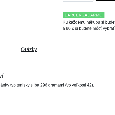
DARČEK ZADARMO
Ku každému nákupu si budet
a 80 € si budete môcť vybrať
Otázky
ví
nky typ tenisky s iba 296 gramami (vo veľkosti 42).