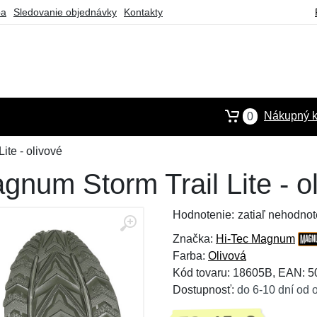
ba
Sledovanie objednávky
Kontakty
Nákupný k
0
ite - olivové
num Storm Trail Lite - o
Hodnotenie:
zatiaľ nehodnot
Značka:
Hi-Tec Magnum
Farba:
Olivová
Kód tovaru: 18605B, EAN: 
Dostupnosť:
do 6-10 dní od 