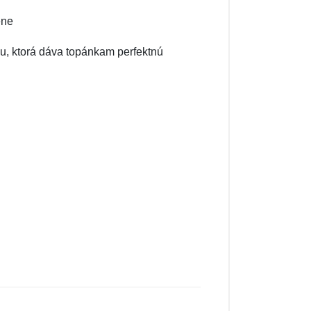
éne
u, ktorá dáva topánkam perfektnú