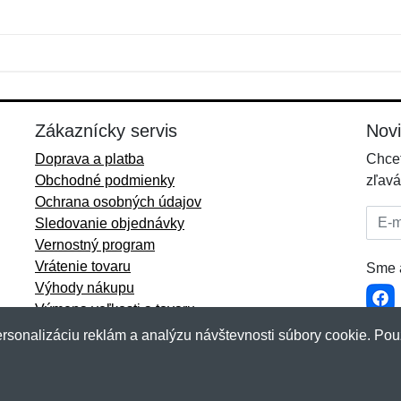
Meno:
E-mail:
*
*
E-mail:
*
Zákaznícky servis
Nov
Doprava a platba
Chcet
Obchodné podmienky
zľavá
Ochrana osobných údajov
E-mai
Sledovanie objednávky
Vernostný program
Vrátenie tovaru
Sme a
Výhody nákupu
Výmena veľkosti a tovaru
Viac informácií...
rsonalizáciu reklám a analýzu návštevnosti súbory cookie. Pou
akup.sk
&
NetIQ
. Všetky práva vyhradené.