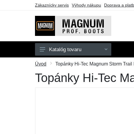
Zákaznícky servis
Výhody nákupu
Doprava a plat
Katalóg tovaru
Taktická obuv
Úvod
Topánky Hi-Tec Magnum Storm Trail L
Pracovná obuv
Topánky Hi-Tec Mag
Športová obuv
Doplnky
Darčekové poukazy
Výpredaj