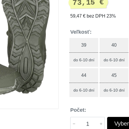
73,15 €
59,47 € bez DPH 23%
Veľkosť:
39
40
do 6-10 dní
do 6-10 dní
44
45
do 6-10 dní
do 6-10 dní
Počet:
Vyber