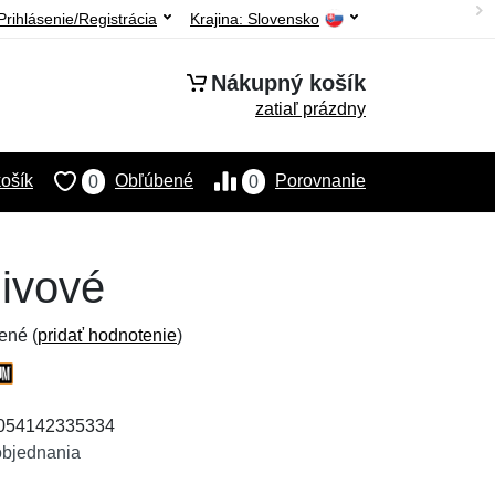
Prihlásenie/Registrácia
Krajina:
Slovensko
Nákupný košík
zatiaľ prázdny
ošík
Obľúbené
Porovnanie
0
0
livové
ené (
pridať hodnotenie
)
5054142335334
objednania