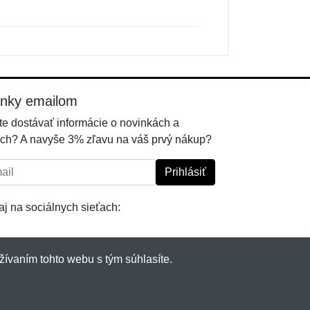
inky emailom
e dostávať informácie o novinkách a
ch? A navyše 3% zľavu na váš prvý nákup?
l:
Prihlásiť
j na sociálnych sieťach:
žívaním tohto webu s tým súhlasíte.