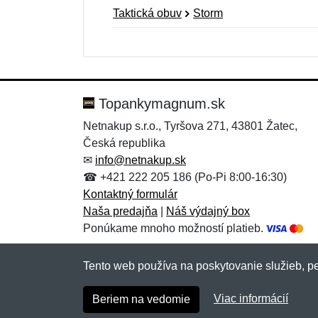
Taktická obuv
Storm
Nová recenzia
Nová otázka
Hodnotenie:
Meno:
*
*
Topankymagnum.sk
Netnakup s.r.o., Tyršova 271, 43801 Žatec,
Česká republika
Správa
Správa
*
*
✉
info@netnakup.sk
☎ +421 222 205 186 (Po-Pi 8:00-16:30)
Kontaktný formulár
Naša predajňa
|
Náš výdajný box
Ponúkame mnoho možností platieb.
Tento web používa na poskytovanie služieb, pe
Pridať
Pridať
Viac informácií
Beriem na vedomie
Copyright © 2007-2026 (19 rokov s vami)
Netn