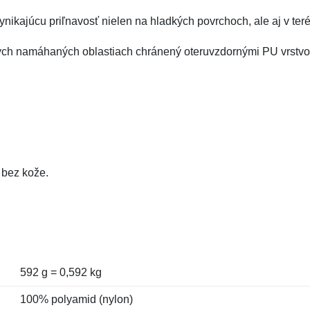
nikajúcu priľnavosť nielen na hladkých povrchoch, ale aj v ter
ohých namáhaných oblastiach chránený oteruvzdornými PU vrstvo
 bez kože.
592 g = 0,592 kg
100% polyamid (nylon)