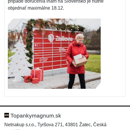
prípade doručenia inam na Slovensko je nutné
objednať maximálne 18.12.
Topankymagnum.sk
Netnakup s.r.o., Tyršova 271, 43801 Žatec, Česká