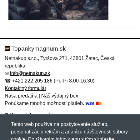
Topankymagnum.sk
Netnakup s.r.o., Tyršova 271, 43801 Žatec, Česká
republika
✉
info@netnakup.sk
☎
+421 222 205 186
(Po-Pi 8:00-16:30)
Kontaktný formulár
Naša predajňa
|
Náš výdajný box
Ponúkame mnoho možností platieb.
Zákaznícky servis
Tento web používa na poskytovanie služieb,
Novinky emailom
personalizáciu reklám a analýzu návštevnosti súbory
cookie. Používaním tohto webu s tým súhlasíte.