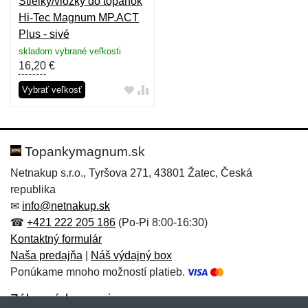
Stielky/vložky do topánok
Hi-Tec Magnum MP.ACT
Plus - sivé
skladom vybrané veľkosti
16,20
€
Vybrať veľkosť
Topankymagnum.sk
Netnakup s.r.o., Tyršova 271, 43801 Žatec, Česká
republika
✉
info@netnakup.sk
☎
+421 222 205 186
(Po-Pi 8:00-16:30)
Kontaktný formulár
Naša predajňa
|
Náš výdajný box
Ponúkame mnoho možností platieb.
Zákaznícky servis