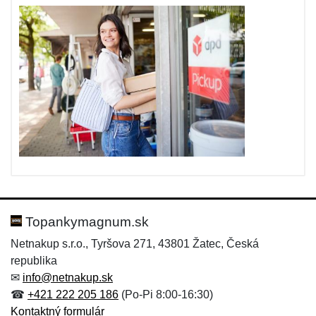
Topankymagnum.sk
Netnakup s.r.o., Tyršova 271, 43801 Žatec, Česká
republika
✉
info@netnakup.sk
☎
+421 222 205 186
(Po-Pi 8:00-16:30)
Kontaktný formulár