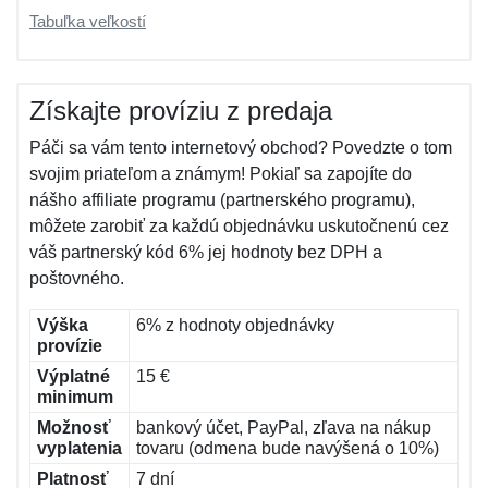
Tabuľka veľkostí
Získajte províziu z predaja
Páči sa vám tento internetový obchod? Povedzte o tom
svojim priateľom a známym! Pokiaľ sa zapojíte do
nášho affiliate programu (partnerského programu),
môžete zarobiť za každú objednávku uskutočnenú cez
váš partnerský kód 6% jej hodnoty bez DPH a
poštovného.
Výška
6% z hodnoty objednávky
provízie
Výplatné
15 €
minimum
Možnosť
bankový účet, PayPal, zľava na nákup
vyplatenia
tovaru (odmena bude navýšená o 10%)
Platnosť
7 dní