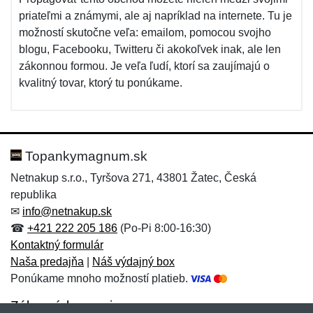
priateľmi a známymi, ale aj napríklad na internete. Tu je
možností skutočne veľa: emailom, pomocou svojho
blogu, Facebooku, Twitteru či akokoľvek inak, ale len
zákonnou formou. Je veľa ľudí, ktorí sa zaujímajú o
kvalitný tovar, ktorý tu ponúkame.
Topankymagnum.sk
Netnakup s.r.o., Tyršova 271, 43801 Žatec, Česká
republika
✉
info@netnakup.sk
☎
+421 222 205 186
(Po-Pi 8:00-16:30)
Kontaktný formulár
Naša predajňa
|
Náš výdajný box
Ponúkame mnoho možností platieb.
Zákaznícky servis