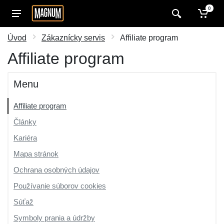
0
Úvod
Zákaznícky servis
Affiliate program
Affiliate program
Menu
Affiliate program
Články
Kariéra
Mapa stránok
Ochrana osobných údajov
Používanie súborov cookies
Súťaž
Symboly prania a údržby