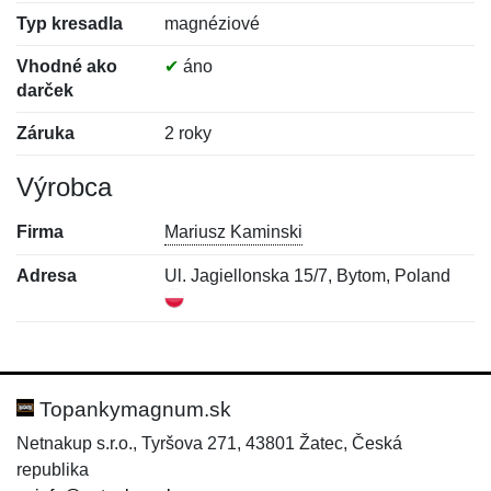
Typ kresadla
magnéziové
Vhodné ako
✔
áno
darček
Záruka
2 roky
Výrobca
Firma
Mariusz Kaminski
Adresa
Ul. Jagiellonska 15/7, Bytom, Poland
Nová recenzia
Nová otázka
Hodnotenie:
Meno:
*
*
Topankymagnum.sk
Netnakup s.r.o., Tyršova 271, 43801 Žatec, Česká
republika