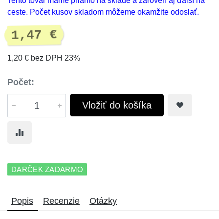
Tento tovar máme priamo na sklade a zároveň aj ďalší na
ceste. Počet kusov skladom môžeme okamžite odoslať.
1,47 €
1,20 € bez DPH 23%
Počet:
Vložiť do košíka
DARČEK ZADARMO
Popis
Recenzie
Otázky