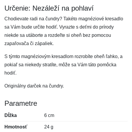
Určenie: Nezáleží na pohlaví
Chodievate radi na čundry? Takéto magnéziové kresadlo
sa Vám bude určite hodiť. Vyrazte s deťmi do prírody
niekde sa utáborte a rozdeľte si oheň bez pomocou
zapaľovača či zápaliek.
S týmto magnéziovým kresadlom rozrobíte oheň ľahko, a
pokiaľ sa niekedy stratíte, môže sa Vám táto pomôcka
hodiť.
Originálny darček na čundry.
Parametre
Dĺžka
6 cm
Hmotnosť
24 g