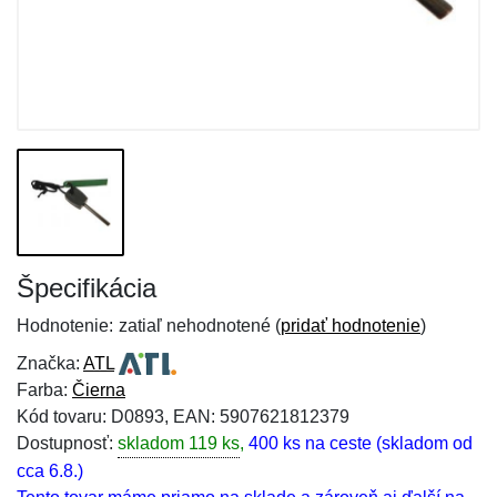
Špecifikácia
Hodnotenie:
zatiaľ nehodnotené (
pridať hodnotenie
)
Značka:
ATL
Farba:
Čierna
Kód tovaru: D0893, EAN: 5907621812379
Dostupnosť:
skladom 119 ks
,
400 ks na ceste (skladom od
cca 6.8.)